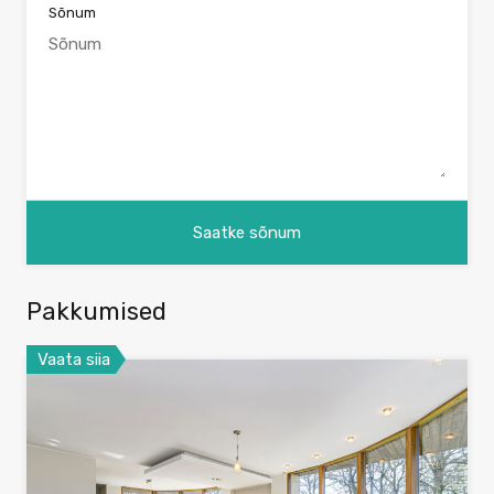
Sõnum
Pakkumised
Vaata siia