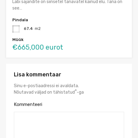
Läbi sajandite on siinsetel tänavatel käinud elu. Täna on
see…
Pindala
67.4
m2
Müük
€665,000 eurot
Lisa kommentaar
Sinu e-postiaadressi ei avaldata.
*
Nõutavad väljad on tähistatud
-ga
Kommenteeri