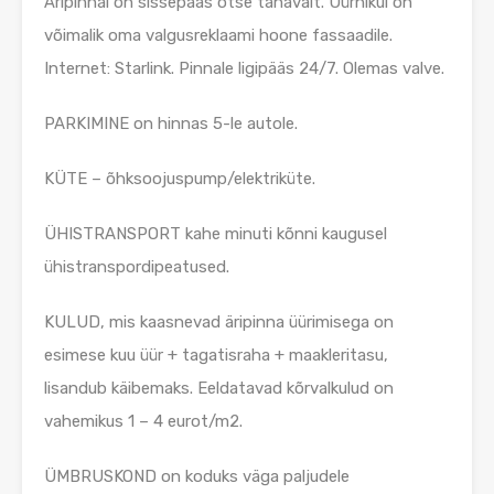
Äripinnal on sissepääs otse tänavalt. Üürnikul on
võimalik oma valgusreklaami hoone fassaadile.
Internet: Starlink. Pinnale ligipääs 24/7. Olemas valve.
PARKIMINE on hinnas 5-le autole.
KÜTE – õhksoojuspump/elektriküte.
ÜHISTRANSPORT kahe minuti kõnni kaugusel
ühistranspordipeatused.
KULUD, mis kaasnevad äripinna üürimisega on
esimese kuu üür + tagatisraha + maakleritasu,
lisandub käibemaks. Eeldatavad kõrvalkulud on
vahemikus 1 – 4 eurot/m2.
ÜMBRUSKOND on koduks väga paljudele