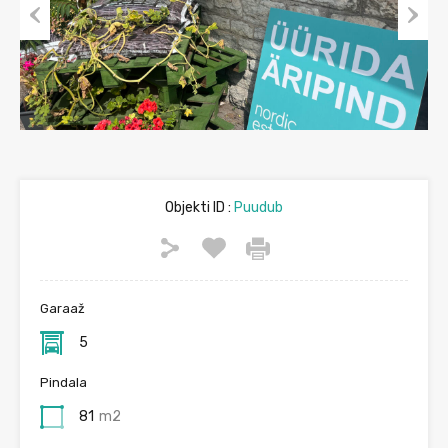
Previous
Next
Objekti ID :
Puudub
Garaaž
5
Pindala
81
m2