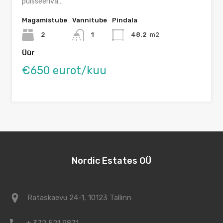
pulsseeriva…
Magamistube
Vannitube
Pindala
2
1
48.2
m2
Üür
€650 eurot/kuu
Nordic Estates OÜ
Rataskaevu 24-1, 10123 Tallinn
+ 372 521 9871