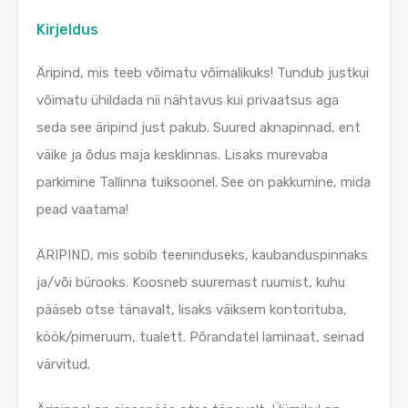
Kirjeldus
Äripind, mis teeb võimatu võimalikuks! Tundub justkui
võimatu ühildada nii nähtavus kui privaatsus aga
seda see äripind just pakub. Suured aknapinnad, ent
väike ja õdus maja kesklinnas. Lisaks murevaba
parkimine Tallinna tuiksoonel. See on pakkumine, mida
pead vaatama!
ÄRIPIND, mis sobib teeninduseks, kaubanduspinnaks
ja/või bürooks. Koosneb suuremast ruumist, kuhu
pääseb otse tänavalt, lisaks väiksem kontorituba,
köök/pimeruum, tualett. Põrandatel laminaat, seinad
värvitud.