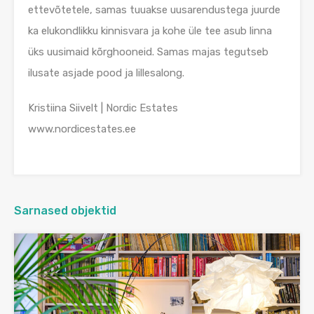
ettevõtetele, samas tuuakse uusarendustega juurde
ka elukondlikku kinnisvara ja kohe üle tee asub linna
üks uusimaid kõrghooneid. Samas majas tegutseb
ilusate asjade pood ja lillesalong.
Kristiina Siivelt | Nordic Estates
www.nordicestates.ee
Sarnased objektid