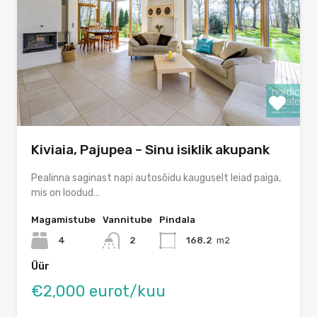
Kiviaia, Pajupea – Sinu isiklik akupank
Pealinna saginast napi autosõidu kauguselt leiad paiga,
mis on loodud…
Magamistube
Vannitube
Pindala
4
2
168.2
m2
Üür
€2,000 eurot/kuu