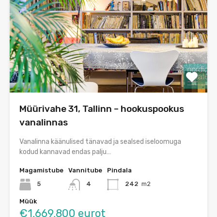
Müürivahe 31, Tallinn – hookuspookus
vanalinnas
Vanalinna käänulised tänavad ja sealsed iseloomuga
kodud kannavad endas palju…
Magamistube
Vannitube
Pindala
5
4
242
m2
Müük
€1,669,800 eurot