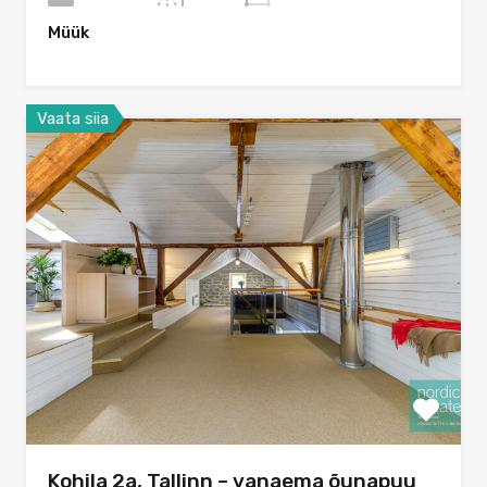
Müük
Vaata siia
Kohila 2a, Tallinn – vanaema õunapuu