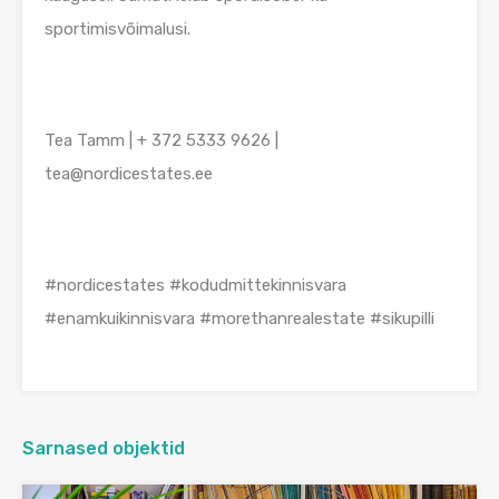
sportimisvõimalusi.
Tea Tamm | + 372 5333 9626 |
tea@nordicestates.ee
#nordicestates #kodudmittekinnisvara
#enamkuikinnisvara #morethanrealestate #sikupilli
Sarnased objektid