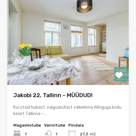
Jakobi 22, Tallinn – MÜÜDUD!
Kui otsid hubast, valgusküllast väikelinna fiilinguga kodu
keset Tallinna –…
Magamistube
Vannitube
Pindala
1
1
27,3
m2