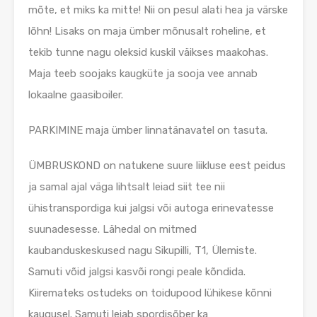
mõte, et miks ka mitte! Nii on pesul alati hea ja värske
lõhn! Lisaks on maja ümber mõnusalt roheline, et
tekib tunne nagu oleksid kuskil väikses maakohas.
Maja teeb soojaks kaugküte ja sooja vee annab
lokaalne gaasiboiler.
PARKIMINE maja ümber linnatänavatel on tasuta.
ÜMBRUSKOND on natukene suure liikluse eest peidus
ja samal ajal väga lihtsalt leiad siit tee nii
ühistranspordiga kui jalgsi või autoga erinevatesse
suunadesesse. Lähedal on mitmed
kaubanduskeskused nagu Sikupilli, T1, Ülemiste.
Samuti võid jalgsi kasvõi rongi peale kõndida.
Kiiremateks ostudeks on toidupood lühikese kõnni
kaugusel. Samuti leiab spordisõber ka