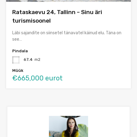
Rataskaevu 24, Tallinn – Sinu äri
turismisoonel
Läbi sajandite on siinsetel tänavatel käinud elu. Täna on
see…
Pindala
67.4
m2
Müük
€665,000 eurot