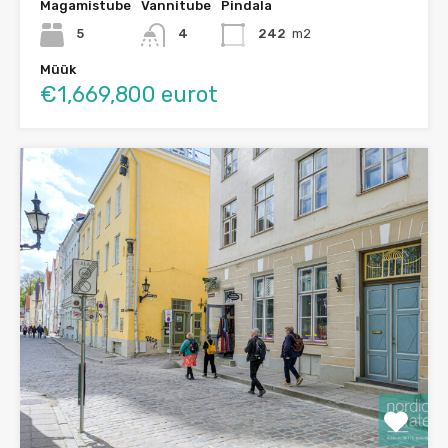
Magamistube
Vannitube
Pindala
5
4
242
m2
Müük
€1,669,800 eurot