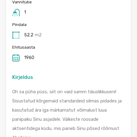
Vannitube
1
Pindala
52.2
m2
Ehitusaasta
1960
Kirjeldus
Oh sa püha püss, siit on vaid samm täiuslikkuseni!
Sisustatud kõrgemaid standardeid silmas pidades ja
kasutatud ära iga märkamatut võimalust luua
panipaiku Sinu asjadele. Väikeste roosade
aktsentidega kodu, mis paneb Sinu põsed rõõmust