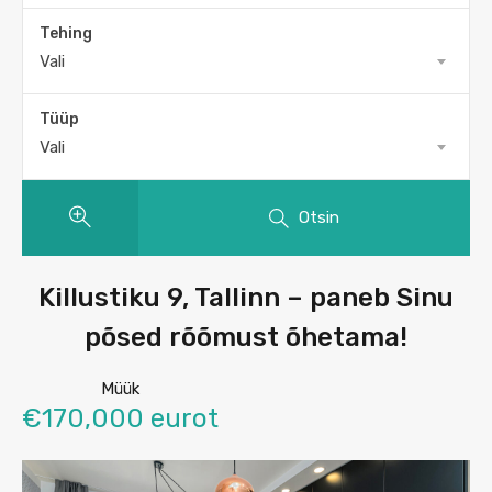
Tehing
Vali
Tüüp
Vali
Otsin
Killustiku 9, Tallinn – paneb Sinu
põsed rõõmust õhetama!
Müük
€170,000 eurot