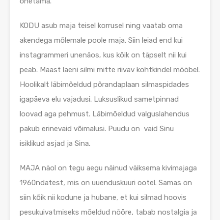
õhetama.
KODU asub maja teisel korrusel ning vaatab oma
akendega mõlemale poole maja. Siin leiad end kui
instagrammeri unenäos, kus kõik on täpselt nii kui
peab. Maast laeni silmi mitte riivav kohtkindel mööbel.
Hoolikalt läbimõeldud põrandaplaan silmaspidades
igapäeva elu vajadusi. Luksuslikud sametpinnad
loovad aga pehmust. Läbimõeldud valguslahendus
pakub erinevaid võimalusi. Puudu on vaid Sinu
isiklikud asjad ja Sina.
MAJA näol on tegu aegu näinud väiksema kivimajaga
1960ndatest, mis on uuenduskuuri ootel. Samas on
siin kõik nii kodune ja hubane, et kui silmad hoovis
pesukuivatmiseks mõeldud nööre, tabab nostalgia ja