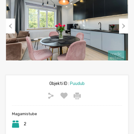
Previous
Next
Objekti ID :
Puudub
Magamistube
2