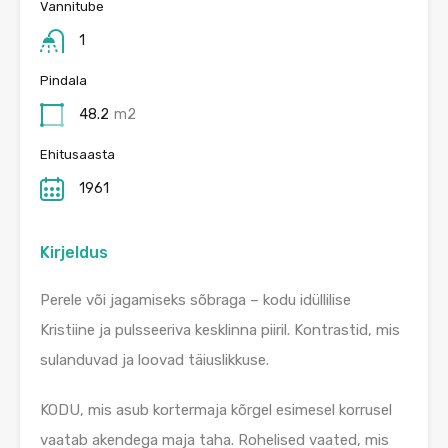
Vannitube
1
Pindala
48.2
m2
Ehitusaasta
1961
Kirjeldus
Perele või jagamiseks sõbraga – kodu idüllilise
Kristiine ja pulsseeriva kesklinna piiril. Kontrastid, mis
sulanduvad ja loovad täiuslikkuse.
KODU, mis asub kortermaja kõrgel esimesel korrusel
vaatab akendega maja taha. Rohelised vaated, mis