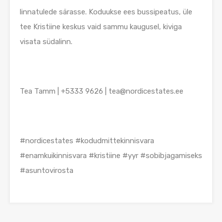
linnatulede särasse. Koduukse ees bussipeatus, üle
tee Kristiine keskus vaid sammu kaugusel, kiviga
visata südalinn.
Tea Tamm | +5333 9626 | tea@nordicestates.ee
#nordicestates #kodudmittekinnisvara
#enamkuikinnisvara #kristiine #yyr #sobibjagamiseks
#asuntovirosta