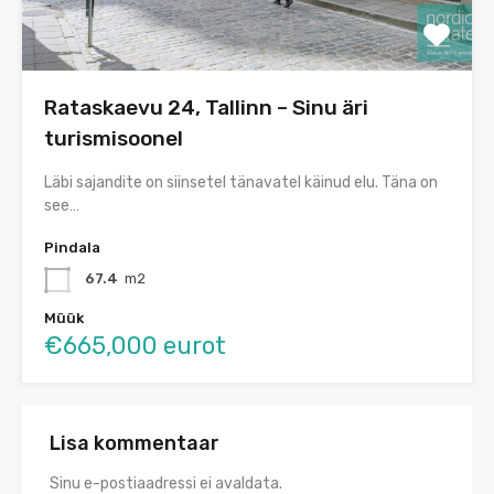
Rataskaevu 24, Tallinn – Sinu äri
turismisoonel
Läbi sajandite on siinsetel tänavatel käinud elu. Täna on
see…
Pindala
67.4
m2
Müük
€665,000 eurot
Lisa kommentaar
Sinu e-postiaadressi ei avaldata.