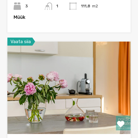
3
1
111,8
m2
Müük
Vaata siia