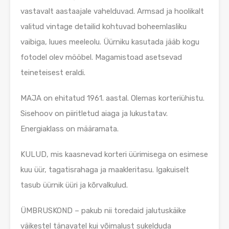
vastavalt aastaajale vahelduvad. Armsad ja hoolikalt
valitud vintage detailid kohtuvad boheemlasliku
vaibiga, luues meeleolu. Üürniku kasutada jääb kogu
fotodel olev mööbel. Magamistoad asetsevad
teineteisest eraldi.
MAJA on ehitatud 1961. aastal. Olemas korteriühistu.
Sisehoov on piiritletud aiaga ja lukustatav.
Energiaklass on määramata.
KULUD, mis kaasnevad korteri üürimisega on esimese
kuu üür, tagatisrahaga ja maakleritasu. Igakuiselt
tasub üürnik üüri ja kõrvalkulud.
ÜMBRUSKOND – pakub nii toredaid jalutuskäike
väikestel tänavatel kui võimalust sukelduda