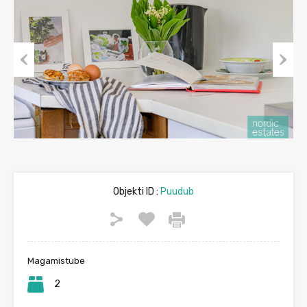
Previous
Next
Objekti ID :
Puudub
Magamistube
2