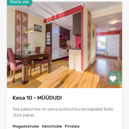
Vaata siia
Kesa 10 – MÜÜDUD!
See pakkumine on sama oodatud kui kevadpäike! Kodu
Jüris pakub…
Magamistube
Vannitube
Pindala