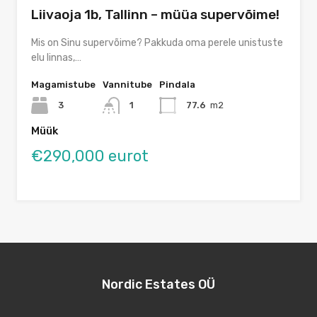
Liivaoja 1b, Tallinn – müüa supervõime!
Mis on Sinu supervõime? Pakkuda oma perele unistuste
elu linnas,…
Magamistube
Vannitube
Pindala
3
1
77.6
m2
Müük
€290,000 eurot
Nordic Estates OÜ