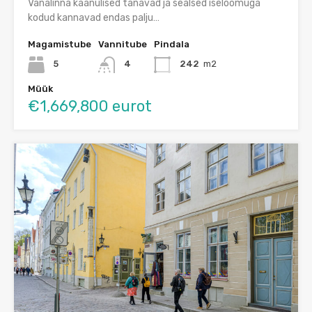
Vanalinna käänulised tänavad ja sealsed iseloomuga
kodud kannavad endas palju…
Magamistube
Vannitube
Pindala
5
4
242
m2
Müük
€1,669,800 eurot