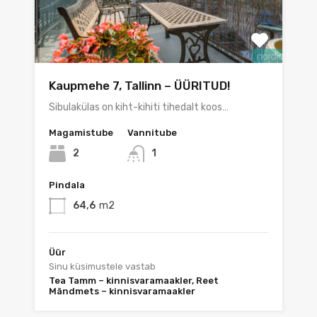
Kaupmehe 7, Tallinn – ÜÜRITUD!
Sibulakülas on kiht-kihiti tihedalt koos…
Magamistube
Vannitube
2
1
Pindala
64,6
m2
Üür
Sinu küsimustele vastab
Tea Tamm – kinnisvaramaakler, Reet
Mändmets – kinnisvaramaakler