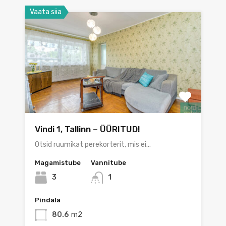
Vaata siia
Vindi 1, Tallinn – ÜÜRITUD!
Otsid ruumikat perekorterit, mis ei…
Magamistube
Vannitube
3
1
Pindala
80.6
m2