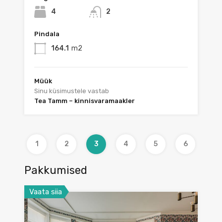
4
2
Pindala
164.1
m2
Müük
Sinu küsimustele vastab
Tea Tamm – kinnisvaramaakler
1
2
3
4
5
6
Pakkumised
Vaata siia