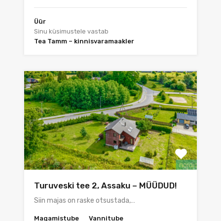
Üür
Sinu küsimustele vastab
Tea Tamm – kinnisvaramaakler
Turuveski tee 2, Assaku – MÜÜDUD!
Siin majas on raske otsustada,…
Magamistube
Vannitube