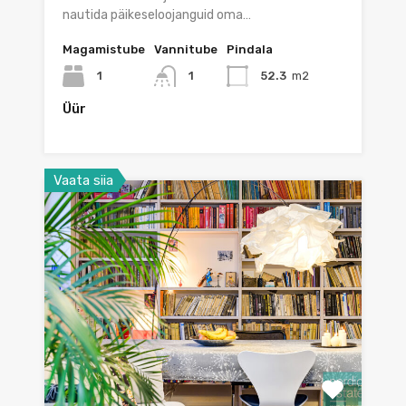
nautida päikeseloojanguid oma…
Magamistube
Vannitube
Pindala
1
1
52.3
m2
Üür
Vaata siia