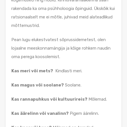
kogemused ning hobid. Kinnisvaramaaklerina saan
rakendada ka oma psühholoogia õpinguid. Ükskõik kui
ratsionaalselt me ei mõtle, juhivad meid alateadlikud
mõttemustrid.
Pean lugu elukestvatest sõprussidemetest, olen
lojaalne meeskonnamängija ja kõige rohkem naudin
oma perega koosolemist.
Kas meri või mets?
Kindlasti meri.
Kas magus või soolane?
Soolane.
Kas rannapuhkus või kultuurireis?
Mõlemad.
Kas äärelinn või vanalinn?
Pigem äärelinn.