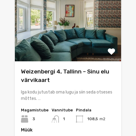
Weizenbergi 4, Tallinn – Sinu elu
värvikaart
Iga kodu jutustab oma lugu ja siin seda otseses
mõttes. …
Magamistube
Vannitube
Pindala
3
1
108,5
m2
Müük