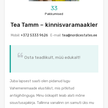
33
Pakkumised
Tea Tamm – kinnisvaramaakler
Mobiil:
+372 5333 9626
E-mail:
tea@nordicestates.ee
Osta teadlikult, müü edukalt!
Juba lapsest saati olen pidanud lugu
Vahemeremaade elustiilist, mis pitkitud
antiigihõnguga. Minu öökapilt leiab alati mõne
sisustusajakirja. Tallinna vanalinn on samuti üks mu