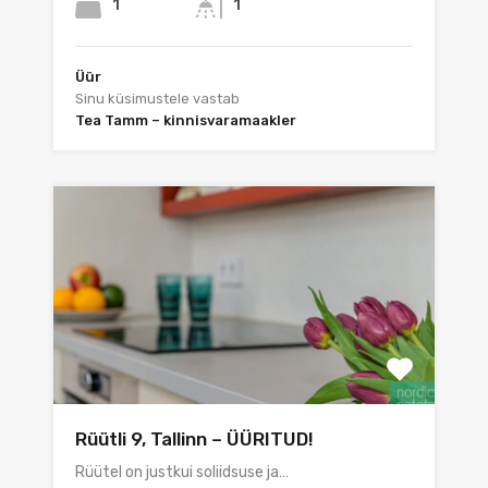
1
1
Üür
Sinu küsimustele vastab
Tea Tamm – kinnisvaramaakler
Rüütli 9, Tallinn – ÜÜRITUD!
Rüütel on justkui soliidsuse ja…